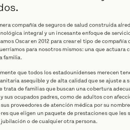
dos.
nformación
porativa.
imera compañía de seguros de salud construida alre
nológica integral y un incesante enfoque de servici
damos Oscar en 2012 para crear el tipo de compañía 
uerríamos para nosotros mismos: una que actuara c
 familia.
mente que todos los estadounidenses merecen tene
nitaria asequible y de alta calidad que se ajuste a s
 se trata de familias que buscan una cobertura adecu
y sus ocupados padres, como de adultos con afecci
sus proveedores de atención médica por su nombre 
es que eligen un paquete de prestaciones que les si
 jubilación o de cualquier otra persona.