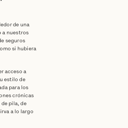
recursos útiles y mucho
más.
dedor de una
o a nuestros
de seguros
omo si hubiera
r acceso a
u estilo de
ada para los
ones crónicas
de pila, de
rva a lo largo