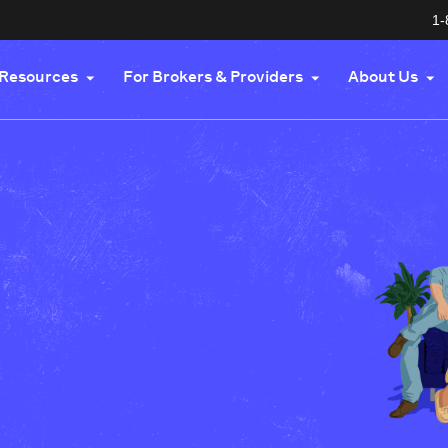
1-
Resources
For Brokers & Providers
About Us