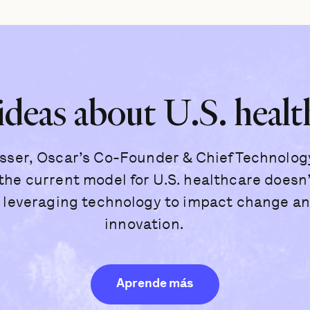
deas about U.S. healt
sser, Oscar’s Co-Founder & Chief Technology
he current model for U.S. healthcare doesn
 leveraging technology to impact change an
innovation.
Aprende más