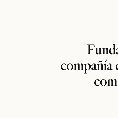
Funda
compañía 
como