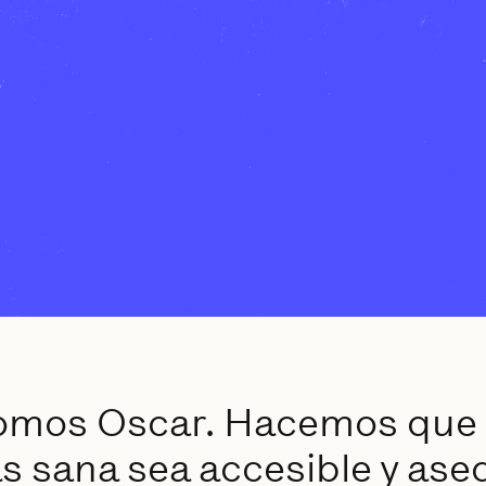
somos Oscar. Hacemos que
 LOS INVERSORES
CARRERAS
istros de la SEC,
Ofertas de empleo,
s sana sea accesible y ase
unicados de prensa
equipo y cultura.