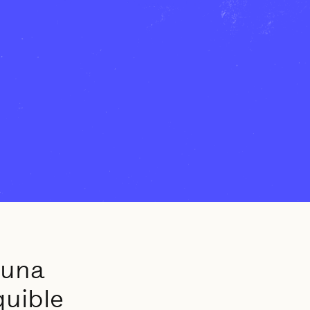
 una
BLOG DE OSCAR
Consejos para
quible
mantenerse sano,