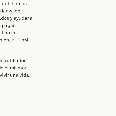
egral, hemos
fianza de
ados y ayudar a
 pagar.
nfianza,
damente ~1.5M
os afiliados,
do el mismo:
ivir una vida