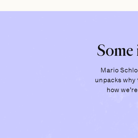
Some i
Mario Schlo
unpacks why t
how we’re