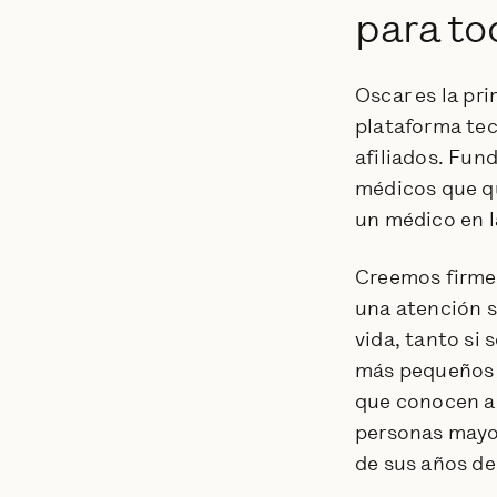
para to
informativa y nuestro kit
e i
de prensa.
cor
Oscar es la pr
plataforma tec
afiliados. Fun
médicos que q
un médico en la
Creemos firme
una atención sa
vida, tanto si
más pequeños 
que conocen a 
personas mayor
de sus años de