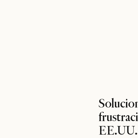
~3.2M afiliados*
Más información
Solucio
frustrac
EE.UU.