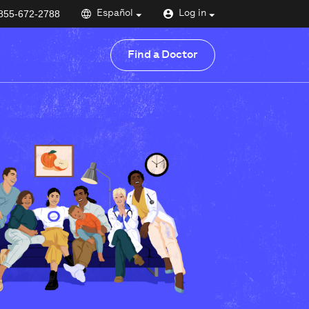
855-672-2788
Español
Log in
Find a Doctor