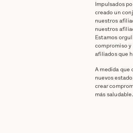
Impulsados por
creado un conj
nuestros afili
nuestros afili
Estamos orgull
compromiso y s
afiliados que 
A medida que c
nuevos estados
crear compromi
más saludable