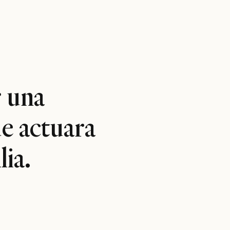
 una
e actuara
ia.