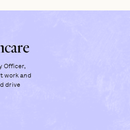
hcare
 Officer,
’t work and
d drive